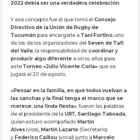
2022 debía ser una verdadera celebración
.
Y ese concepto fue el que tomó el
Consejo
Directivo de la Unión de Rugby de
Tucumán
para encargarle a
Tani Fortino
, uno
de los de los organizadores del
Seven de Tafí
del Valle
, la responsabilidad de
coordinar y
producir algo diferente
a otros años para
este
Torneo «Julio Vicente Coria»
que se
jugará el 20 de agosto.
«Pensar en la familia, en que todos vuelvan a
las canchas y la final tenga el marco que se
merece: una linda fiesta»
, fueron las palabras
de el presidente de la
URT, Santiago Taboada
,
quien estuvo acompañado
Martín
Alves
(vice),
Martín Lazarte
(Secretario)
y
Federico Caillou
(vocal) junto a
Marcelo