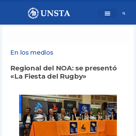
Ir
content
al
contenido
En los medios
Regional del NOA: se presentó
«La Fiesta del Rugby»