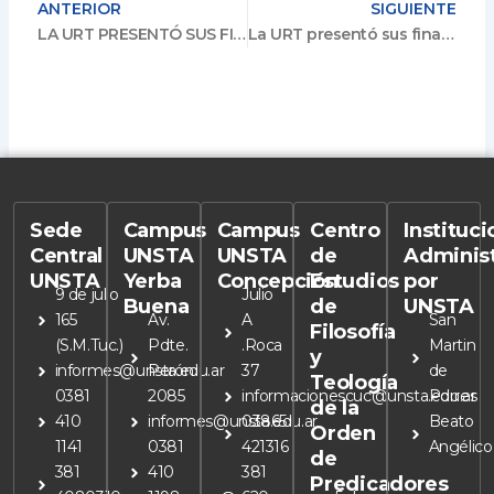
ANTERIOR
SIGUIENTE
LA URT PRESENTÓ SUS FINALES EN SOCIEDAD
La URT presentó sus finales en sociedad
Sede
Campus
Campus
Centro
Instituc
Central
UNSTA
UNSTA
de
Adminis
UNSTA
Yerba
Concepción
Estudios
por
9 de julio
Julio
Buena
de
UNSTA
165
Av.
A
San
Filosofía
(S.M.Tuc.)
Pdte.
.Roca
Martin
y
informes@unsta.edu.ar
Perón
37
de
Teología
0381
2085
informacionescuc@unsta.edu.ar
Porres
de la
410
informes@unsta.edu.ar
03865
Beato
Orden
1141
0381
421316
Angélico
de
381
410
381
Predicadores