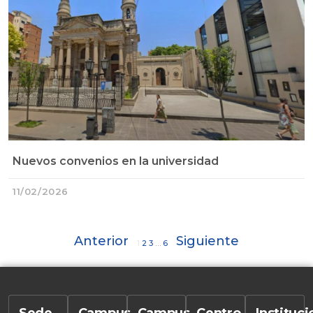
Nuevos convenios en la universidad
11/02/2026
Anterior
Siguiente
1
2
3
…
6