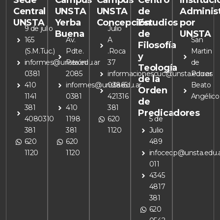
Sede
Campus
Campus
Centro
Instituc
Central
UNSTA
UNSTA
de
Adminis
UNSTA
Yerba
Concepción
Estudios
por
9 de julio
Julio
Buena
de
UNSTA
165
Av.
A
San
Filosofía
(S.M.Tuc.)
Pdte.
.Roca
Martin
y
informes@unsta.edu.ar
Perón
37
de
Teología
0381
2085
informacionescuc@unsta.edu.ar
Porres
de la
410
informes@unsta.edu.ar
03865
Beato
Orden
1141
0381
421316
Angélico
de
381
410
381
Predicadores
4080310
1198
620
5 de
381
381
1120
Julio
620
620
489
1120
1120
infoceop@unsta.edu.
011
4345
4817
381
620