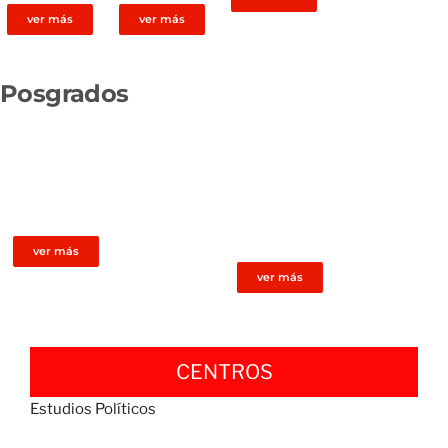
ver más
ver más
Posgrados
Especialización
Maestría en
en Métodos
Derecho
Alternativos de
Empresario
Resolución de
Conflicto
ver más
ver más
CENTROS
Estudios Políticos