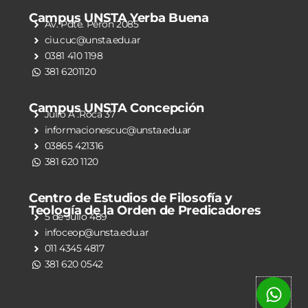
Campus UNSTA Yerba Buena
Av. Pdte. Perón 2085
ciu.cuc@unsta.edu.ar
0381 410 1198
381 6201120
Campus UNSTA Concepción
Julio A .Roca 37
informacionescuc@unsta.edu.ar
03865 421316
381 620 1120
Centro de Estudios de Filosofía y
Teología de la Orden de Predicadores
5 de Julio 489
infoceop@unsta.edu.ar
011 4345 4817
381 620 0542