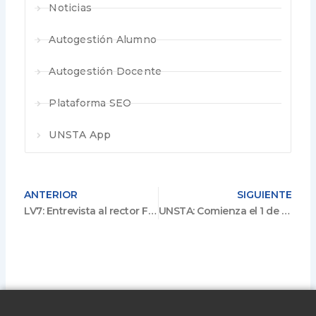
Noticias
Autogestión Alumno
Autogestión Docente
Plataforma SEO
UNSTA App
ANTERIOR
SIGUIENTE
LV7: Entrevista al rector Francisco López Cruz sobre el primer cuatrimestre y su cierre exitoso
UNSTA: Comienza el 1 de agosto la Diplomatura en Obesidad y Trastornos de la Conducta Alimentaria