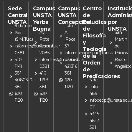
Sede
Campus
Campus
Centro
Instituc
Central
UNSTA
UNSTA
de
Adminis
UNSTA
Yerba
Concepción
Estudios
por
9 de julio
Julio
Buena
de
UNSTA
165
Av.
A
San
Filosofía
(S.M.Tuc.)
Pdte.
.Roca
Martin
y
informes@unsta.edu.ar
Perón
37
de
Teología
0381
2085
informacionescuc@unsta.edu.ar
Porres
de la
410
informes@unsta.edu.ar
03865
Beato
Orden
1141
0381
421316
Angélico
de
381
410
381
Predicadores
4080310
1198
620
5 de
381
381
1120
Julio
620
620
489
1120
1120
infoceop@unsta.edu.
011
4345
4817
381