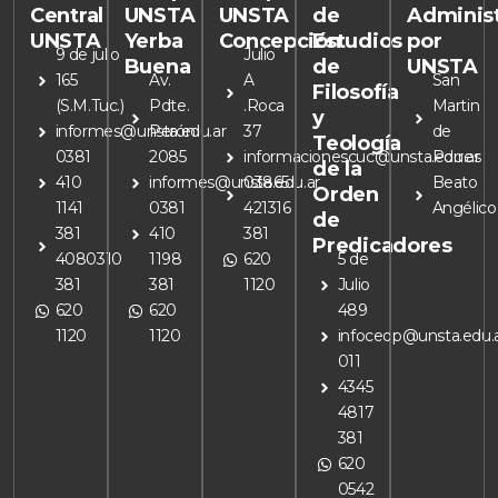
Central
UNSTA
UNSTA
de
Adminis
UNSTA
Yerba
Concepción
Estudios
por
9 de julio
Julio
Buena
de
UNSTA
165
Av.
A
San
Filosofía
(S.M.Tuc.)
Pdte.
.Roca
Martin
y
informes@unsta.edu.ar
Perón
37
de
Teología
0381
2085
informacionescuc@unsta.edu.ar
Porres
de la
410
informes@unsta.edu.ar
03865
Beato
Orden
1141
0381
421316
Angélico
de
381
410
381
Predicadores
4080310
1198
620
5 de
381
381
1120
Julio
620
620
489
1120
1120
infoceop@unsta.edu.
011
4345
4817
381
620
0542