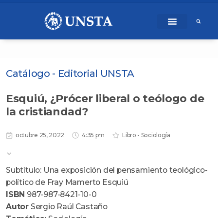
Ir
content
al
contenido
Catálogo - Editorial UNSTA
Esquiú, ¿Prócer liberal o teólogo de
la cristiandad?
octubre 25, 2022
4:35 pm
Libro - Sociología
Subtítulo: Una exposición del pensamiento teológico-
político de Fray Mamerto Esquiú
ISBN
987-987-8421-10-0
Autor
Sergio Raúl Castaño