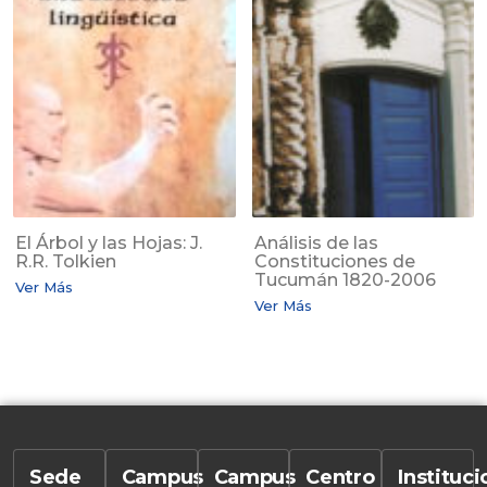
El Árbol y las Hojas: J.
Análisis de las
R.R. Tolkien
Constituciones de
Tucumán 1820-2006
Ver Más
Ver Más
Sede
Campus
Campus
Centro
Instituc