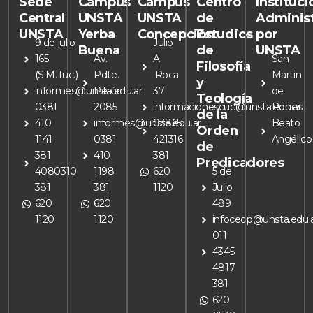
Sede
Campus
Campus
Centro
Instituc
Central
UNSTA
UNSTA
de
Adminis
UNSTA
Yerba
Concepción
Estudios
por
9 de julio
Julio
Buena
de
UNSTA
165
Av.
A
San
Filosofía
(S.M.Tuc.)
Pdte.
.Roca
Martin
y
informes@unsta.edu.ar
Perón
37
de
Teología
0381
2085
informacionescuc@unsta.edu.ar
Porres
de la
410
informes@unsta.edu.ar
03865
Beato
Orden
1141
0381
421316
Angélico
de
381
410
381
Predicadores
4080310
1198
620
5 de
381
381
1120
Julio
620
620
489
1120
1120
infoceop@unsta.edu.
011
4345
4817
381
620