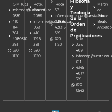
Filosofía
(S.M.Tuc.)
Pdte.
.Roca
Martin
y
informes@unsta.edu.ar
Perón
37
de
Teología
0381
2085
informacionescuc@unsta.edu.ar
Porres
de la
410
informes@unsta.edu.ar
03865
Beato
Orden
1141
0381
421316
Angélico
de
381
410
381
Predicadores
4080310
1198
620
5 de
381
381
1120
Julio
620
620
489
1120
1120
infoceop@unsta.edu.
011
4345
4817
381
620
0542