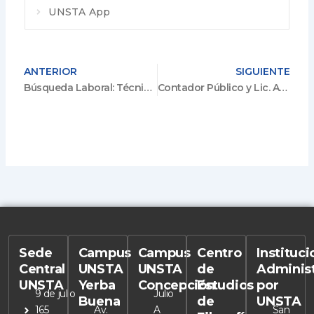
UNSTA App
ANTERIOR
SIGUIENTE
Búsqueda Laboral: Técnico/a IT
Contador Público y Lic. Adm. de Empresas
Sede
Campus
Campus
Centro
Instituc
Central
UNSTA
UNSTA
de
Adminis
UNSTA
Yerba
Concepción
Estudios
por
9 de julio
Julio
Buena
de
UNSTA
165
Av.
A
San