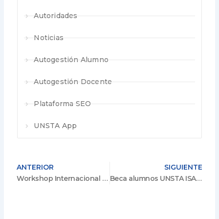
Autoridades
Noticias
Autogestión Alumno
Autogestión Docente
Plataforma SEO
UNSTA App
ANTERIOR
SIGUIENTE
Workshop Internacional “Desarrollo Local en el Río de la Plata en el largo plazo. Metodologías para nuevas estimaciones”
Beca alumnos UNSTA ISAP – DAAD 2022