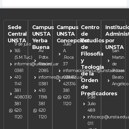
Sede
Campus
Campus
Centro
Instituc
Central
UNSTA
UNSTA
de
Adminis
UNSTA
Yerba
Concepción
Estudios
por
9 de julio
Julio
Buena
de
UNSTA
165
Av.
A
San
Filosofía
(S.M.Tuc.)
Pdte.
.Roca
Martin
y
informes@unsta.edu.ar
Perón
37
de
Teología
0381
2085
informacionescuc@unsta.edu.ar
Porres
de la
410
informes@unsta.edu.ar
03865
Beato
Orden
1141
0381
421316
Angélico
de
381
410
381
Predicadores
4080310
1198
620
5 de
381
381
1120
Julio
620
620
489
1120
1120
infoceop@unsta.edu.
011