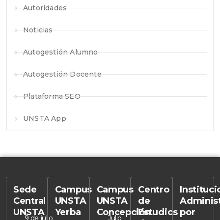
Autoridades
Noticias
Autogestión Alumno
Autogestión Docente
Plataforma SEO
UNSTA App
Sede
Campus
Campus
Centro
Instituc
Central
UNSTA
UNSTA
de
Adminis
UNSTA
Yerba
Concepción
Estudios
por
9 de julio
Julio