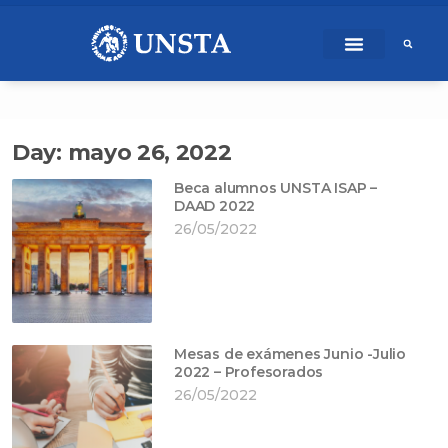
Ir
content
al
contenido
Day: mayo 26, 2022
Beca alumnos UNSTA ISAP –
DAAD 2022
26/05/2022
Mesas de exámenes Junio -Julio
2022 – Profesorados
26/05/2022