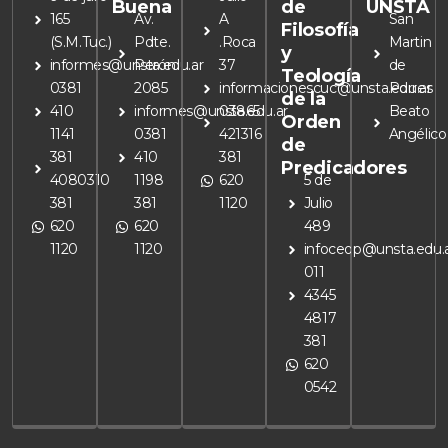
Buena
de
UNSTA
165
Av.
A
San
Filosofía
(S.M.Tuc.)
Pdte.
.Roca
Martin
y
informes@unsta.edu.ar
Perón
37
de
Teología
0381
2085
informacionescuc@unsta.edu.ar
Porres
de la
410
informes@unsta.edu.ar
03865
Beato
Orden
1141
0381
421316
Angélico
de
381
410
381
Predicadores
4080310
1198
620
5 de
381
381
1120
Julio
620
620
489
1120
1120
infoceop@unsta.edu.
011
4345
4817
381
620
0542