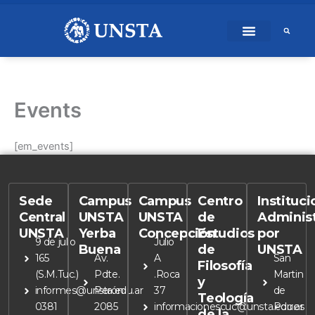
Ir
content
al
contenido
Events
[em_events]
Sede
Campus
Campus
Centro
Instituc
Central
UNSTA
UNSTA
de
Adminis
UNSTA
Yerba
Concepción
Estudios
por
9 de julio
Julio
Buena
de
UNSTA
165
Av.
A
San
Filosofía
(S.M.Tuc.)
Pdte.
.Roca
Martin
y
informes@unsta.edu.ar
Perón
37
de
Teología
0381
2085
informacionescuc@unsta.edu.ar
Porres
de la