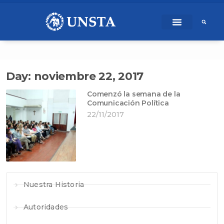
Ir
content
al
contenido
Day: noviembre 22, 2017
Comenzó la semana de la
Comunicación Política
22/11/2017
Nuestra Historia
Autoridades