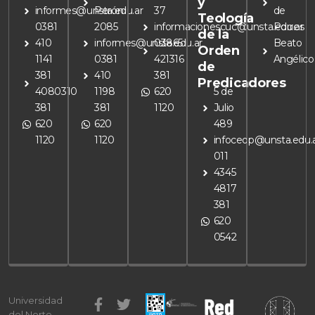
y
informes@unsta.edu.ar
Perón
37
de
Teología
0381
2085
informacionescuc@unsta.edu.ar
Porres
de la
410
informes@unsta.edu.ar
03865
Beato
Orden
1141
0381
421316
Angélico
de
381
410
381
Predicadores
4080310
1198
620
5 de
381
381
1120
Julio
620
620
489
1120
1120
infoceop@unsta.edu.
011
4345
4817
381
620
0542
F
I
L
E
T
Y
W
Universidad
a
n
i
n
w
o
h
del Norte