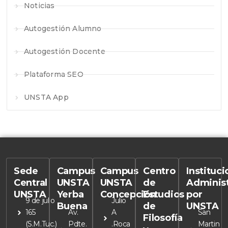
Noticias
Autogestión Alumno
Autogestión Docente
Plataforma SEO
UNSTA App
Sede
Campus
Campus
Centro
Instituc
Central
UNSTA
UNSTA
de
Adminis
UNSTA
Yerba
Concepción
Estudios
por
9 de julio
Julio
Buena
de
UNSTA
165
Av.
A
San
Filosofía
(S.M.Tuc.)
Pdte.
.Roca
Martin