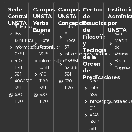
Sede
Campus
Campus
Centro
Instituc
Central
UNSTA
UNSTA
de
Adminis
UNSTA
Yerba
Concepción
Estudios
por
9 de julio
Julio
Buena
de
UNSTA
165
Av.
A
San
Filosofía
(S.M.Tuc.)
Pdte.
.Roca
Martin
y
informes@unsta.edu.ar
Perón
37
de
Teología
0381
2085
informacionescuc@unsta.edu.ar
Porres
de la
410
informes@unsta.edu.ar
03865
Beato
Orden
1141
0381
421316
Angélico
de
381
410
381
Predicadores
4080310
1198
620
5 de
381
381
1120
Julio
620
620
489
1120
1120
infoceop@unsta.edu.
011
4345
4817
381