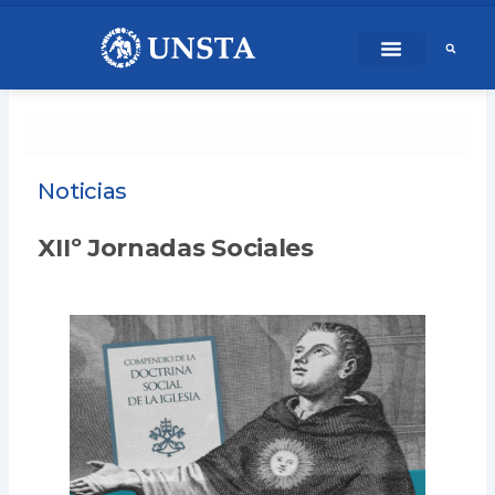
Ir
content
al
contenido
Noticias
XIIº Jornadas Sociales