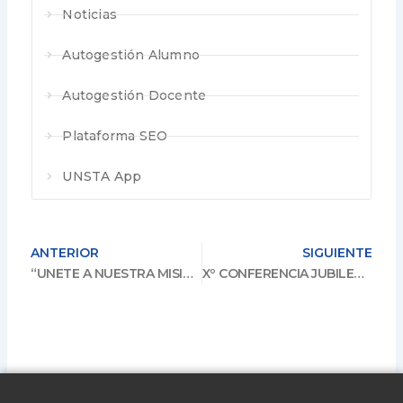
Noticias
Autogestión Alumno
Autogestión Docente
Plataforma SEO
UNSTA App
ANTERIOR
SIGUIENTE
“UNETE A NUESTRA MISION DE HACER UNA DIFERENCIA EN LA VIDA DE QUIENES MAS LO NECESITAN. DONÁ Y SÉ PARTE DE ESTA COLECTA SOLIDARIA”
Xº CONFERENCIA JUBILEO SANTO TOMÁS