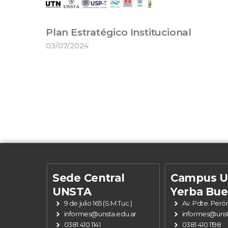
Plan Estratégico Institucional
03/07/2024
Sede Central
Campus 
UNSTA
Yerba Bu
9 de julio 165 (S.M.Tuc.)
Av. Pdte. Peró
informes@unsta.edu.ar
informes@unst
0381 410 1141
0381 410 1198