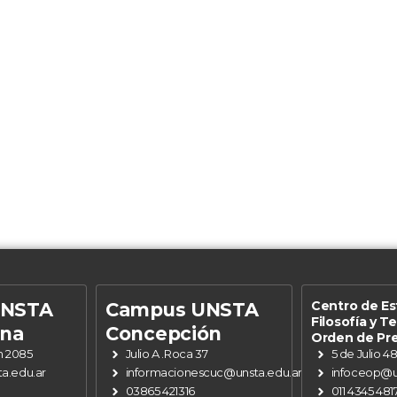
Centro de Es
UNSTA
Campus UNSTA
Filosofía y T
ena
Concepción
Orden de Pr
n 2085
Julio A .Roca 37
5 de Julio 4
a.edu.ar
informacionescuc@unsta.edu.ar
infoceop@u
03865 421316
011 4345 481