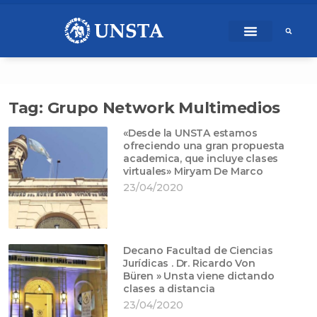
Ir
content
al
contenido
Tag: Grupo Network Multimedios
«Desde la UNSTA estamos
ofreciendo una gran propuesta
academica, que incluye clases
virtuales» Miryam De Marco
23/04/2020
Decano Facultad de Ciencias
Jurídicas . Dr. Ricardo Von
Büren » Unsta viene dictando
clases a distancia
23/04/2020