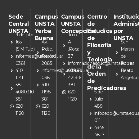
Sede
Campus
Campus
Centro
Instituc
Central
UNSTA
UNSTA
de
Adminis
UNSTA
Yerba
Concepción
Estudios
por
9 de julio
Julio
Buena
de
UNSTA
165
Av.
A
San
Filosofía
(S.M.Tuc.)
Pdte.
.Roca
Martin
y
informes@unsta.edu.ar
Perón
37
de
Teología
0381
2085
informacionescuc@unsta.edu.ar
Porres
de la
410
informes@unsta.edu.ar
03865
Beato
Orden
1141
0381
421316
Angélico
de
381
410
381
Predicadores
4080310
1198
620
5 de
381
381
1120
Julio
620
620
489
1120
1120
infoceop@unsta.edu.
011
4345
4817