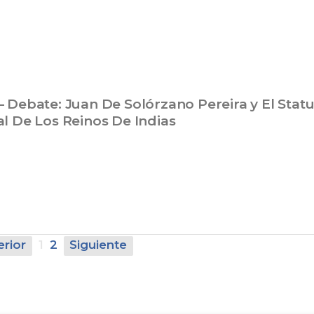
– Debate: Juan De Solórzano Pereira y El Stat
al De Los Reinos De Indias
erior
1
2
Siguiente