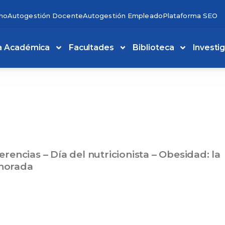
no
Autogestión Docente
Autogestión Empleado
Plataforma SEO
a Académica
Facultades
Biblioteca
Investi
erencias – Día del nutricionista – Obesidad: la
Page
Page
norada