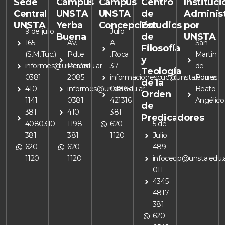
Sede
Campus
Campus
Centro
Instituc
Central
UNSTA
UNSTA
de
Adminis
UNSTA
Yerba
Concepción
Estudios
por
9 de julio
Julio
Buena
de
UNSTA
165
Av.
A
San
Filosofía
(S.M.Tuc.)
Pdte.
.Roca
Martin
y
informes@unsta.edu.ar
Perón
37
de
Teología
0381
2085
informacionescuc@unsta.edu.ar
Porres
de la
410
informes@unsta.edu.ar
03865
Beato
Orden
1141
0381
421316
Angélico
de
381
410
381
Predicadores
4080310
1198
620
5 de
381
381
1120
Julio
620
620
489
1120
1120
infoceop@unsta.edu.
011
4345
4817
381
620