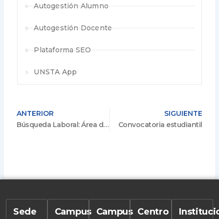
Autogestión Alumno
Autogestión Docente
Plataforma SEO
UNSTA App
ANTERIOR
SIGUIENTE
Búsqueda Laboral: Área de Servicios Académicos
Convocatoria estudiantil
Sede
Campus
Campus
Centro
Instituc