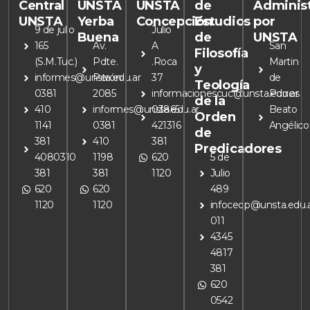
Central
UNSTA
UNSTA
de
Adminis
UNSTA
Yerba
Concepción
Estudios
por
9 de julio
Julio
Buena
de
UNSTA
165
Av.
A
San
Filosofía
(S.M.Tuc.)
Pdte.
.Roca
Martin
y
informes@unsta.edu.ar
Perón
37
de
Teología
0381
2085
informacionescuc@unsta.edu.ar
Porres
de la
410
informes@unsta.edu.ar
03865
Beato
Orden
1141
0381
421316
Angélico
de
381
410
381
Predicadores
4080310
1198
620
5 de
381
381
1120
Julio
620
620
489
1120
1120
infoceop@unsta.edu.
011
4345
4817
381
620
0542