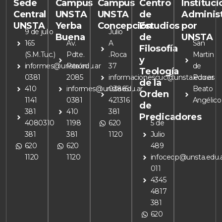
Sede
Campus
Campus
Centro
Instituc
Central
UNSTA
UNSTA
de
Adminis
UNSTA
Yerba
Concepción
Estudios
por
9 de julio
Julio
Buena
de
UNSTA
165
Av.
A
San
Filosofía
(S.M.Tuc.)
Pdte.
.Roca
Martin
y
informes@unsta.edu.ar
Perón
37
de
Teología
0381
2085
informacionescuc@unsta.edu.ar
Porres
de la
410
informes@unsta.edu.ar
03865
Beato
Orden
1141
0381
421316
Angélico
de
381
410
381
Predicadores
4080310
1198
620
5 de
381
381
1120
Julio
620
620
489
1120
1120
infoceop@unsta.edu.
011
4345
4817
381
620