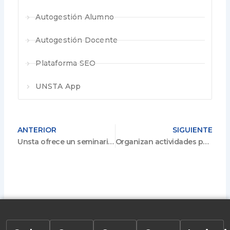
Autogestión Alumno
Autogestión Docente
Plataforma SEO
UNSTA App
ANTERIOR
SIGUIENTE
Unsta ofrece un seminario sobre prevención de abusos en los ámbitos educativos
Organizan actividades para prevenir abusos de menores en escuelas