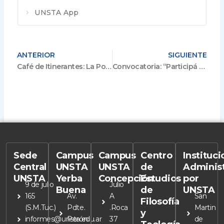
UNSTA App
ANTERIOR
SIGUIENTE
Café de Itinerantes: La Política Parlamentaria y los Católicos Argentinos
Convocatoria: “Participá de la nueva edición de BUN” – 2022
Sede
Campus
Campus
Centro
Instituc
Central
UNSTA
UNSTA
de
Adminis
UNSTA
Yerba
Concepción
Estudios
por
9 de julio
Julio
Buena
de
UNSTA
165
Av.
A
San
Filosofía
(S.M.Tuc.)
Pdte.
.Roca
Martin
y
informes@unsta.edu.ar
Perón
37
de