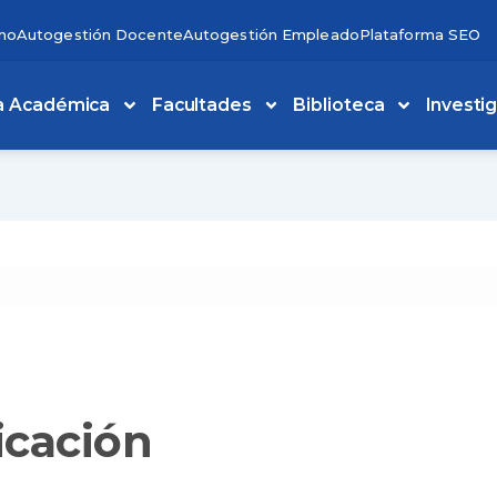
no
Autogestión Docente
Autogestión Empleado
Plataforma SEO
a Académica
Facultades
Biblioteca
Investi
icación