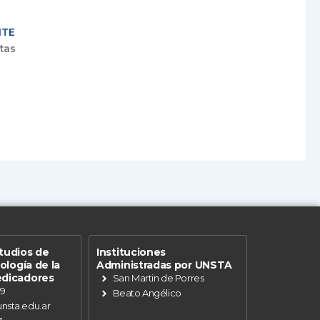
NTE
tas
tudios de
Instituciones
eología de la
Administradas por UNSTA
edicadores
San Martin de Porres
89
Beato Angélico
nsta.edu.ar