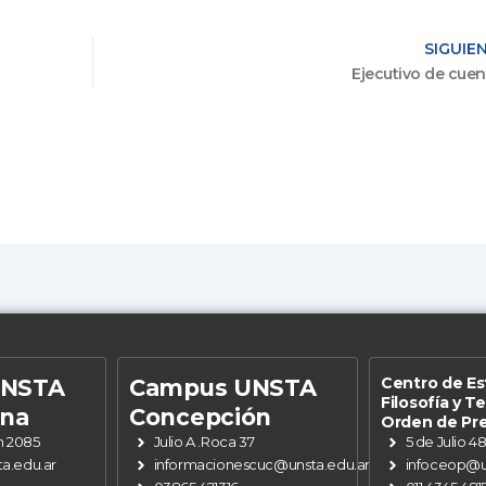
SIGUIE
Ejecutivo de cuen
Centro de Es
UNSTA
Campus UNSTA
Filosofía y T
ena
Concepción
Orden de Pr
n 2085
Julio A .Roca 37
5 de Julio 4
a.edu.ar
informacionescuc@unsta.edu.ar
infoceop@u