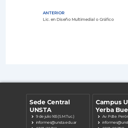
ANTERIOR
Lic. en Diseño Multimedial o Gráfico
Sede Central
Campus 
UNSTA
Yerba Bu
9 de julio 165 (S.M.Tuc.)
Av. Pdte. Peró
informes@unsta.edu.ar
informes@unst