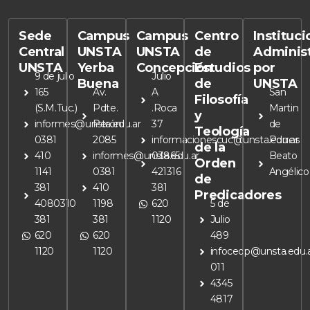
Sede
Campus
Campus
Centro
Instituc
Central
UNSTA
UNSTA
de
Adminis
UNSTA
Yerba
Concepción
Estudios
por
9 de julio
Julio
Buena
de
UNSTA
165
Av.
A
San
Filosofía
(S.M.Tuc.)
Pdte.
.Roca
Martin
y
informes@unsta.edu.ar
Perón
37
de
Teología
0381
2085
informacionescuc@unsta.edu.ar
Porres
de la
410
informes@unsta.edu.ar
03865
Beato
Orden
1141
0381
421316
Angélico
de
381
410
381
Predicadores
4080310
1198
620
5 de
381
381
1120
Julio
620
620
489
1120
1120
infoceop@unsta.edu.
011
4345
4817