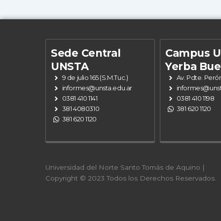
Sede Central
Campus 
UNSTA
Yerba Bu
9 de julio 165 (S.M.Tuc.)
Av. Pdte. Peró
informes@unsta.edu.ar
informes@unst
0381 410 1141
0381 410 1198
381 4080310
381 620 1120
381 620 1120
Universidad del Norte Santo Tomás de Aquino |
Copyright © 2023 Todos los Derechos Reservados.