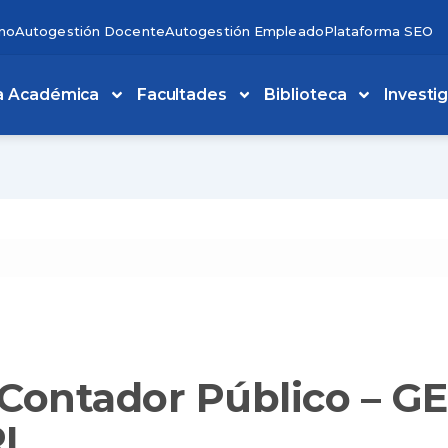
no
Autogestión Docente
Autogestión Empleado
Plataforma SEO
a Académica
Facultades
Biblioteca
Investi
 Contador Público – G
RL