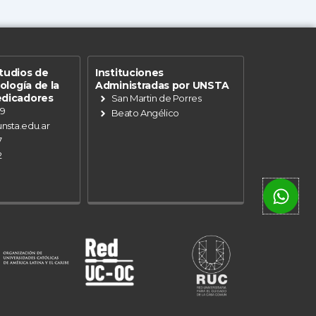
tudios de
Instituciones
eología de la
Administradas por UNSTA
edicadores
San Martin de Porres
89
Beato Angélico
nsta.edu.ar
7
2