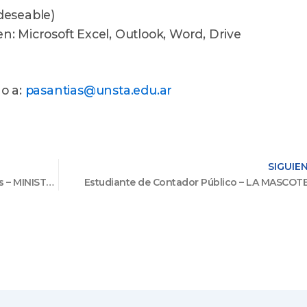
deseable)
: Microsoft Excel, Outlook, Word, Drive
o a:
pasantias@unsta.edu.ar
SIGUIE
Estudiante de Administración de Empresas – MINISTERIO DE SEGURIDAD
Estudiante de Contador Público – LA MASCOT