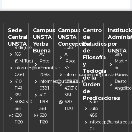
Sede
Campus
Campus
Centro
Instituc
Central
UNSTA
UNSTA
de
Adminis
UNSTA
Yerba
Concepción
Estudios
por
9 de julio
Julio
Buena
de
UNSTA
165
Av.
A
San
Filosofía
(S.M.Tuc.)
Pdte.
.Roca
Martin
y
informes@unsta.edu.ar
Perón
37
de
Teología
0381
2085
informacionescuc@unsta.edu.ar
Porres
de la
410
informes@unsta.edu.ar
03865
Beato
Orden
1141
0381
421316
Angélico
de
381
410
381
Predicadores
4080310
1198
620
5 de
381
381
1120
Julio
620
620
489
1120
1120
infoceop@unsta.edu.
011