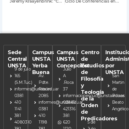
Jeremy Kraayenbrink: “Conferencia para emprendedores”
Ciclo De Conferencias en Vivo – Mónica Müller
Sede
Campus
Campus
Centro
Instituc
Central
UNSTA
UNSTA
de
Adminis
UNSTA
Yerba
Concepción
Estudios
por
9 de julio
Julio
Buena
de
UNSTA
165
Av.
A
San
Filosofía
(S.M.Tuc.)
Pdte.
.Roca
Martin
y
informes@unsta.edu.ar
Perón
37
de
Teología
0381
2085
informacionescuc@unsta.edu.ar
Porres
de la
410
informes@unsta.edu.ar
03865
Beato
Orden
1141
0381
421316
Angélico
de
381
410
381
Predicadores
4080310
1198
620
5 de
381
381
1120
Julio