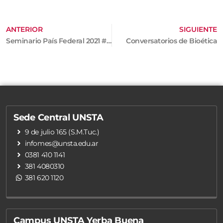
ANTERIOR
SIGUIENTE
Seminario País Federal 2021 #PF2021
Conversatorios de Bioética
Sede Central UNSTA
9 de julio 165 (S.M.Tuc.)
infomes@unsta.edu.ar
0381 410 1141
381 4080310
381 620 1120
Campus UNSTA Yerba Buena