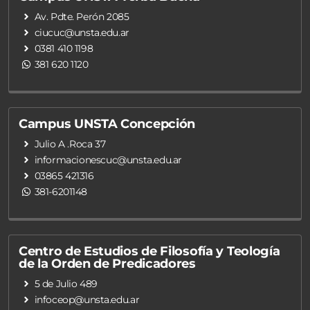
Av. Pdte. Perón 2085
ciucuc@unsta.edu.ar
0381 410 1198
381 620 1120
Campus UNSTA Concepción
Julio A .Roca 37
informacionescuc@unsta.edu.ar
03865 421316
381-6201148
Centro de Estudios de Filosofía y Teología
de la Orden de Predicadores
5 de Julio 489
infoceop@unsta.edu.ar