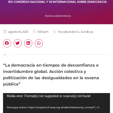
agosto 6, 2021
1:00 pm
Facultad de Cs. Jurídicas
“La democracia en tiempos de desconfianza e
incertidumbre global. Acción colectiva y
politización de las desigualdades en la escena
pública”
Reproductor
Media error: Format(s) not supported or source(s) not found
de
Descargar archivo: https://congreso15.saap.org.ar/video/institucional_unr.mp4?_=1
video