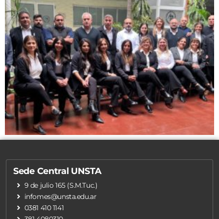
Sede Central UNSTA
9 de julio 165 (S.M.Tuc.)
infomes@unsta.edu.ar
0381 410 1141
381 4080310