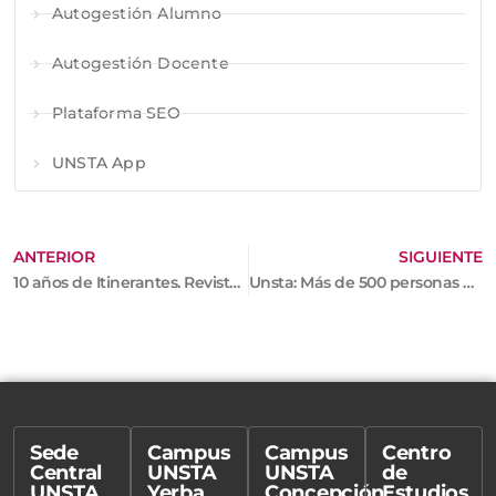
Autogestión Alumno
Autogestión Docente
Plataforma SEO
UNSTA App
ANTERIOR
SIGUIENTE
10 años de Itinerantes. Revista de Historia y Religión (2011-2021)
Unsta: Más de 500 personas en el Congreso Internacional de Hermenéutica
Sede
Campus
Campus
Centro
Central
UNSTA
UNSTA
de
UNSTA
Yerba
Concepción
Estudios