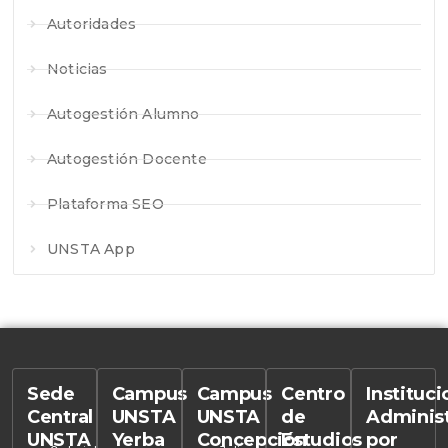
Autoridades
Noticias
Autogestión Alumno
Autogestión Docente
Plataforma SEO
UNSTA App
Sede
Campus
Campus
Centro
Instituc
Central
UNSTA
UNSTA
de
Adminis
UNSTA
Yerba
Concepción
Estudios
por