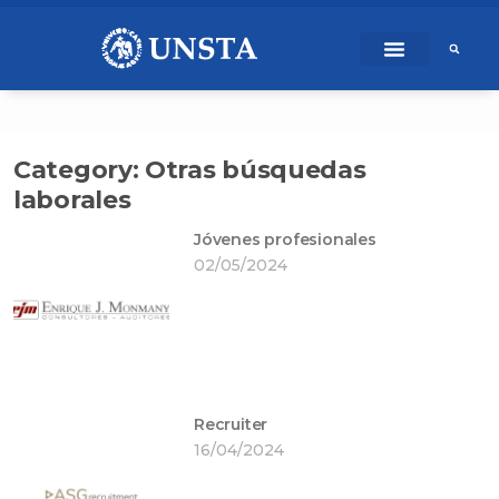
Ir
content
al
contenido
Category: Otras búsquedas
laborales
Jóvenes profesionales
Page
Page
Page
Page
Page
02/05/2024
Recruiter
16/04/2024