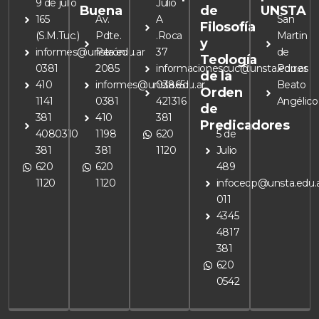
9 de julio
Julio
Buena
de
UNSTA
165
Av.
A
San
Filosofía
(S.M.Tuc.)
Pdte.
.Roca
Martin
y
informes@unsta.edu.ar
Perón
37
de
Teología
0381
2085
informacionescuc@unsta.edu.ar
Porres
de la
410
informes@unsta.edu.ar
03865
Beato
Orden
1141
0381
421316
Angélico
de
381
410
381
Predicadores
4080310
1198
620
5 de
381
381
1120
Julio
620
620
489
1120
1120
infoceop@unsta.edu.
011
4345
4817
381
620
0542