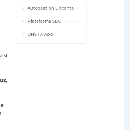
Autogestión Docente
Plataforma SEO
UNSTA App
ará
ruz
,
de
a