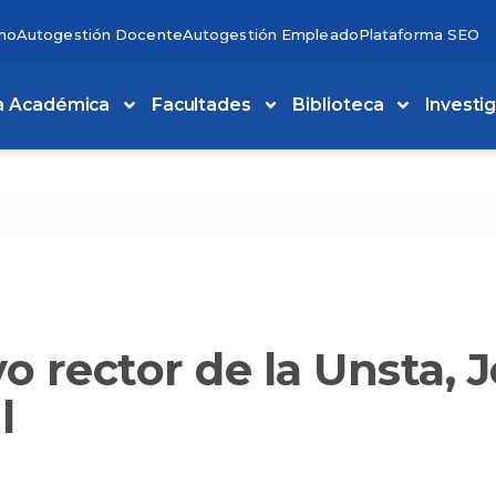
no
Autogestión Docente
Autogestión Empleado
Plataforma SEO
a Académica
Facultades
Biblioteca
Investi
 rector de la Unsta, 
l