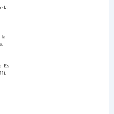
e la
 la
a.
. Es
1).