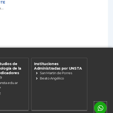
NTE
Balance de gestión en la Unsta: “En ocho años pasamos de 5.000 a 10.000 alumnos”
tudios de
Instituciones
eología de la
Administradas por UNSTA
edicadores
San Martin de Porres
89
Beato Angélico
nsta.edu.ar
7
2