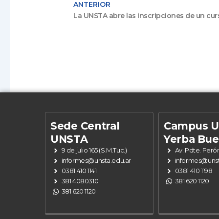
ANTERIOR
Sede Central
Campus 
UNSTA
Yerba Bu
9 de julio 165 (S.M.Tuc.)
Av. Pdte. Peró
informes@unsta.edu.ar
informes@unst
0381 410 1141
0381 410 1198
381 4080310
381 620 1120
381 620 1120