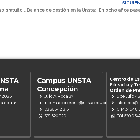
SIGUIE
La UNSTA abre las inscripciones de un curso gratuito de locución para todo público
Centro de Es
UNSTA
Campus UNSTA
Filosofía y T
ena
Concepción
Orden de Pr
n 2085
Julio A .Roca 37
5 de Julio 4
a.edu.ar
informacionescuc@unsta.edu.ar
infoceop@u
03865 421316
011 4345 481
381 620 1120
381 620 054