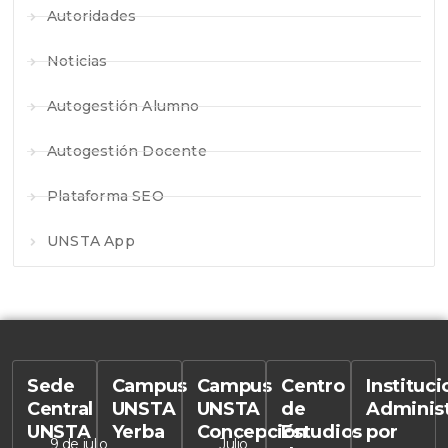
Autoridades
Noticias
Autogestión Alumno
Autogestión Docente
Plataforma SEO
UNSTA App
Sede
Campus
Campus
Centro
Instituc
Central
UNSTA
UNSTA
de
Adminis
UNSTA
Yerba
Concepción
Estudios
por
9 de julio
Julio