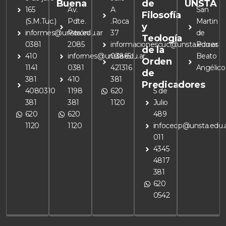
Buena
de
UNSTA
165
Av.
A
San
Filosofía
(S.M.Tuc.)
Pdte.
.Roca
Martin
y
informes@unsta.edu.ar
Perón
37
de
Teología
0381
2085
informacionescuc@unsta.edu.ar
Porres
de la
410
informes@unsta.edu.ar
03865
Beato
Orden
1141
0381
421316
Angélico
de
381
410
381
Predicadores
4080310
1198
620
5 de
381
381
1120
Julio
620
620
489
1120
1120
infoceop@unsta.edu.
011
4345
4817
381
620
0542