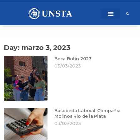
Ir
content
al
contenido
Day: marzo 3, 2023
Beca Botín 2023
03/03/2023
Búsqueda Laboral: Compañia
Molinos Rio de la Plata
03/03/2023