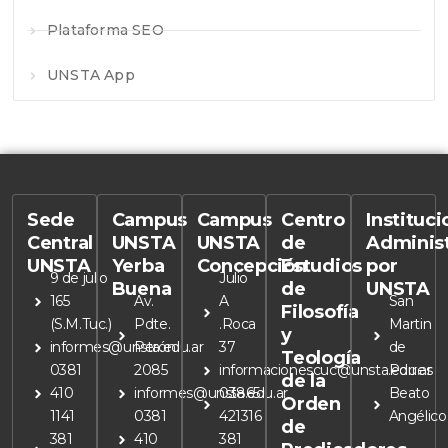
Plataforma SEO
UNSTA App
Sede
Campus
Campus
Centro
Instituc
Central
UNSTA
UNSTA
de
Adminis
UNSTA
Yerba
Concepción
Estudios
por
9 de julio
Julio
Buena
de
UNSTA
165
Av.
A
San
Filosofía
(S.M.Tuc.)
Pdte.
.Roca
Martin
y
informes@unsta.edu.ar
Perón
37
de
Teología
0381
2085
informacionescuc@unsta.edu.ar
Porres
de la
410
informes@unsta.edu.ar
03865
Beato
Orden
1141
0381
421316
Angélico
de
381
410
381