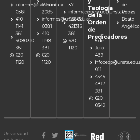
y
informes@unsta.edu.ar
Perón
37
de
Teología
0381
2085
informacionescuc@unsta.edu.ar
Porres
de la
410
informes@unsta.edu.ar
03865
Beato
Orden
1141
0381
421316
Angélico
de
381
410
381
Predicadores
4080310
1198
620
5 de
381
381
1120
Julio
620
620
489
1120
1120
infoceop@unsta.edu.
011
4345
4817
381
620
0542
F
I
L
E
T
Y
W
Universidad
a
n
i
n
w
o
h
del Norte