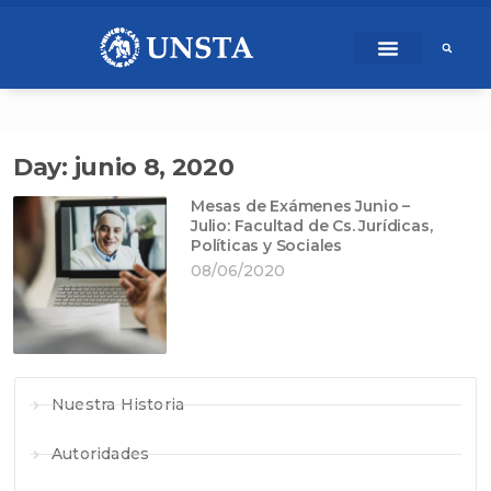
Ir
content
al
contenido
Day: junio 8, 2020
Mesas de Exámenes Junio –
Julio: Facultad de Cs. Jurídicas,
Políticas y Sociales
08/06/2020
Nuestra Historia
Autoridades