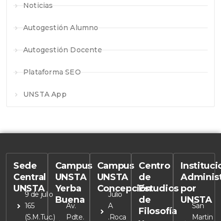
Noticias
Autogestión Alumno
Autogestión Docente
Plataforma SEO
UNSTA App
Sede
Campus
Campus
Centro
Instituc
Central
UNSTA
UNSTA
de
Adminis
UNSTA
Yerba
Concepción
Estudios
por
9 de julio
Julio
Buena
de
UNSTA
165
Av.
A
San
Filosofía
(S.M.Tuc.)
Pdte.
.Roca
Martin