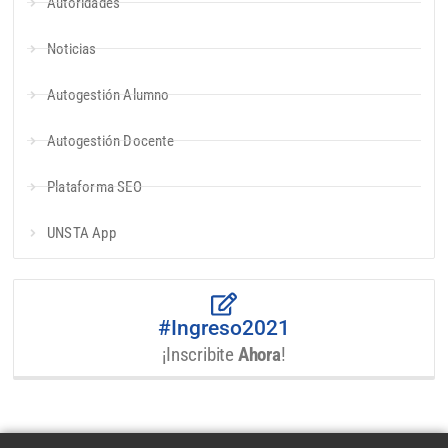
Autoridades
Noticias
Autogestión Alumno
Autogestión Docente
Plataforma SEO
UNSTA App
#Ingreso2021
¡Inscribite
Ahora
!