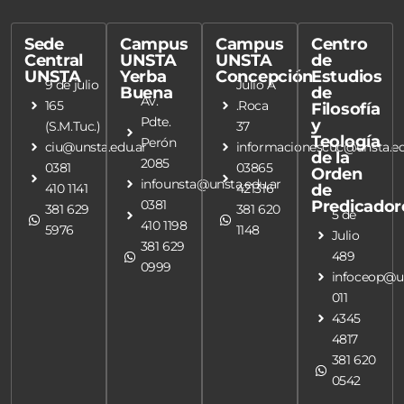
Sede
Campus
Campus
Centro
Central
UNSTA
UNSTA
de
UNSTA
Yerba
Concepción
Estudios
9 de julio
Julio A
Buena
de
Av.
165
.Roca
Filosofía
Pdte.
y
(S.M.Tuc.)
37
Teología
Perón
ciu@unsta.edu.ar
informacionescuc@unsta.ed
de la
2085
0381
03865
Orden
infounsta@unsta.edu.ar
410 1141
421316
de
0381
Predicador
381 629
381 620
5 de
410 1198
5976
1148
Julio
381 629
489
0999
infoceop@un
011
4345
4817
381 620
0542