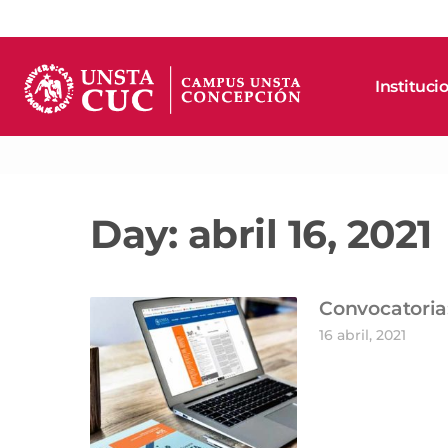
Autogestión Alumno
A
Instituci
Day: abril 16, 2021
Convocatoria:
16 abril, 2021