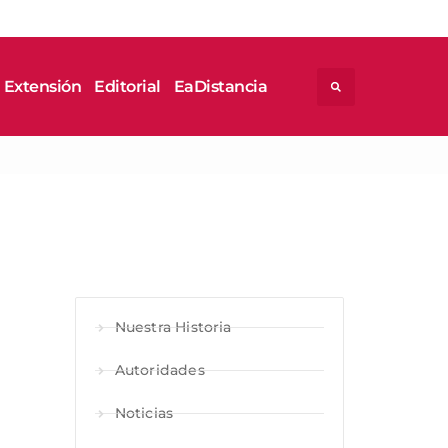
blioteca
Cupón de Pago
Extensión
Editorial
EaDistancia
Nuestra Historia
Autoridades
Noticias