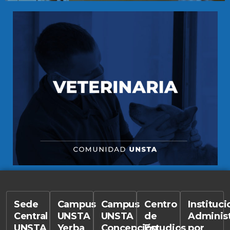
Sede
Campus
Campus
Centro
Instituc
Central
UNSTA
UNSTA
de
Adminis
UNSTA
Yerba
Concepción
Estudios
por