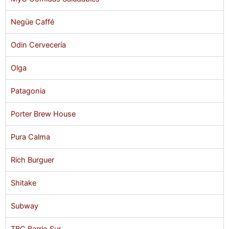
Negüe Caffé
Odin Cervecería
Olga
Patagonia
Porter Brew House
Pura Calma
Rich Burguer
Shitake
Subway
TBC Barrio Sur