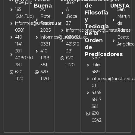
9 de julio
Julio
Buena
de
UNSTA
165
Av.
A
San
Filosofía
(S.M.Tuc.)
Pdte.
.Roca
Martin
y
informes@unsta.edu.ar
Perón
37
de
Teología
0381
2085
informacionescuc@unsta.edu.ar
Porres
de la
410
informes@unsta.edu.ar
03865
Beato
Orden
1141
0381
421316
Angélico
de
381
410
381
Predicadores
4080310
1198
620
5 de
381
381
1120
Julio
620
620
489
1120
1120
infoceop@unsta.edu.
011
4345
4817
381
620
0542