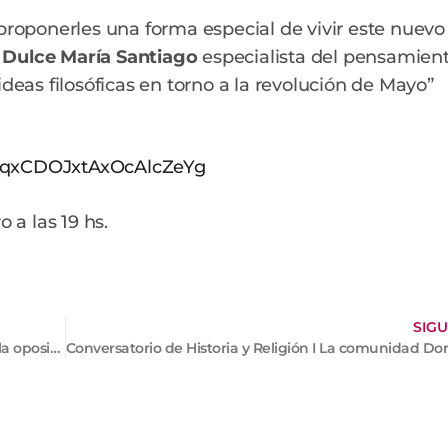
oponerles una forma especial de vivir este nuevo
.
Dulce María Santiago
especialista del pensamien
deas filosóficas en torno a la revolución de Mayo”
tJqxCDOJxtAxOcAlcZeYg
a las 19 hs.
SIGU
Conferencia virtual: Iconos Si o NO. La raíz griega de la oposición a la imagen”