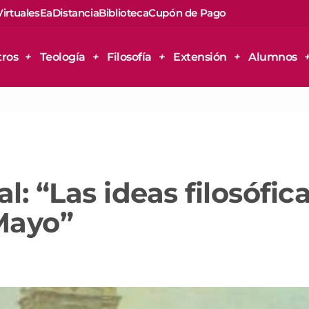
Virtuales
EaDistancia
Biblioteca
Cupón de Pago
tros
Teología
Filosofía
Extensión
Alumnos
l: “Las ideas filosófic
 Mayo”