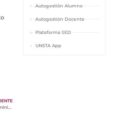
Autogestión Alumno
to
Autogestión Docente
Plataforma SEO
UNSTA App
IENTE
Conversatorio de Historia y Religión I La comunidad Dominica de Toulouse en Montevideo: “Debates pastorales, intelectuales e ideológicos (1953-1970)”