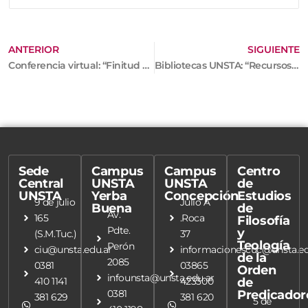
ANTERIOR
SIGUIENTE
Conferencia virtual: “Finitud e infinitud ” (Descartes-Kant-Hegel-Feuerbach)
Bibliotecas UNSTA: “Recursos Electrónicos y Bases de Datos”
Sede
Campus
Campus
Centro
Central
UNSTA
UNSTA
de
UNSTA
Yerba
Concepción
Estudios
9 de julio
Julio A
Buena
de
Av.
165
.Roca
Filosofía
Pdte.
y
(S.M.Tuc.)
37
Teología
Perón
ciu@unsta.edu.ar
informacionescuc@unsta.ed
de la
2085
0381
03865
Orden
infounsta@unsta.edu.ar
410 1141
423300
de
0381
Predicador
381 629
381 620
5 de