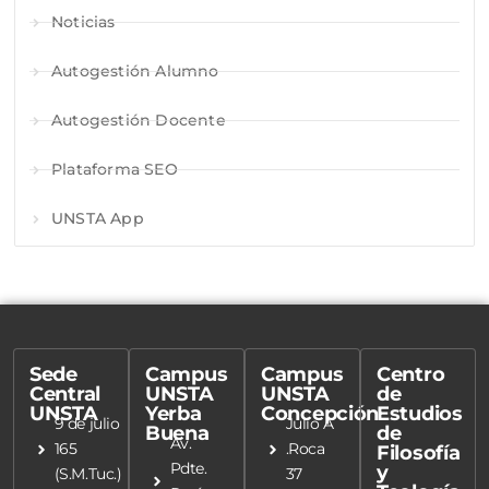
Noticias
Autogestión Alumno
Autogestión Docente
Plataforma SEO
UNSTA App
Sede
Campus
Campus
Centro
Central
UNSTA
UNSTA
de
UNSTA
Yerba
Concepción
Estudios
9 de julio
Julio A
Buena
de
Av.
165
.Roca
Filosofía
Pdte.
y
(S.M.Tuc.)
37