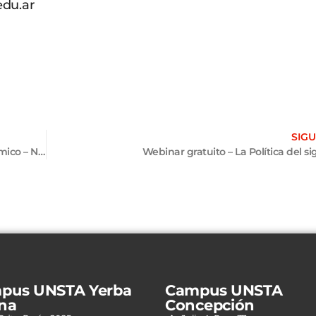
du.ar
SIGU
Becas Santander Estudios – Premio al Mérito Académico – Nueva edición
Webinar gratuito – La Política del si
pus UNSTA Yerba
Campus UNSTA
na
Concepción