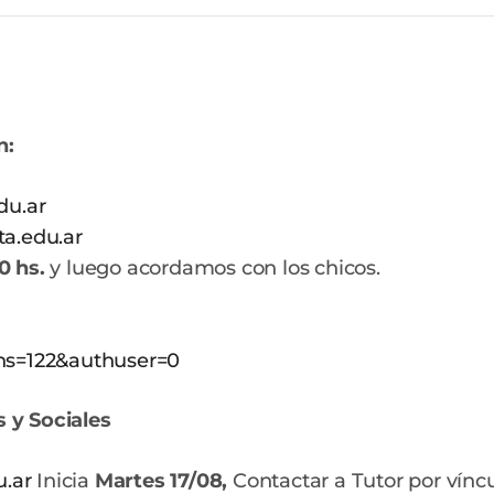
n:
du.ar
a.edu.ar
30 hs.
y luego acordamos con los chicos.
hs=122&authuser=0
s y Sociales
.ar
Inicia
Martes 17/08,
Contactar a Tutor por víncu