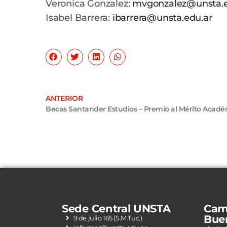
Veronica Gonzalez:
mvgonzalez@unsta.e
Isabel Barrera:
ibarrera@unsta.edu.ar
ANTERIOR
Sede Central UNSTA
Cam
Bue
9 de julio 165 (S.M.Tuc.)