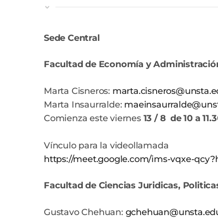
Sede Central
Facultad de Economía y Administració
Marta Cisneros:
marta.cisneros@unsta.e
Marta Insaurralde:
maeinsaurralde@unst
Comienza este viernes
13 / 8 de 10 a 11.
Vínculo para la videollamada
https://meet.google.com/ims-vqxe-qcy?
Facultad de Ciencias Juridicas, Politica
Gustavo Chehuan:
gchehuan@unsta.edu