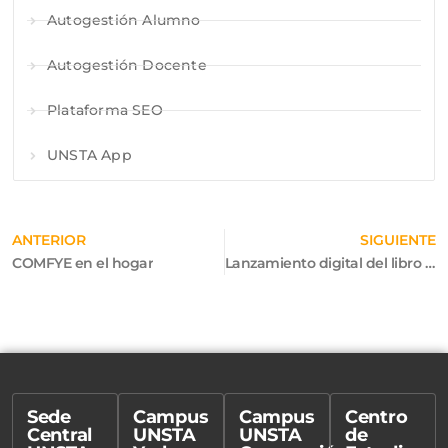
Autogestión Alumno
Autogestión Docente
Plataforma SEO
UNSTA App
ANTERIOR
SIGUIENTE
COMFYE en el hogar
Lanzamiento digital del libro “A 30 años de Ex Corde Ecclesiae”
Sede
Campus
Campus
Centro
Central
UNSTA
UNSTA
de