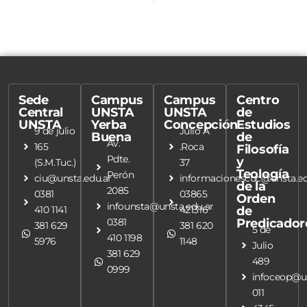
Sede
Campus
Campus
Centro
Central
UNSTA
UNSTA
de
UNSTA
Yerba
Concepción
Estudios
9 de julio
Julio A
Buena
de
Av.
165
.Roca
Filosofía
Pdte.
y
(S.M.Tuc.)
37
Teología
Perón
ciu@unsta.edu.ar
informacionescuc@unsta.ed
de la
2085
0381
03865
Orden
infounsta@unsta.edu.ar
410 1141
421316
de
0381
Predicador
381 629
381 620
5 de
410 1198
5976
1148
Julio
381 629
489
0999
infoceop@un
011