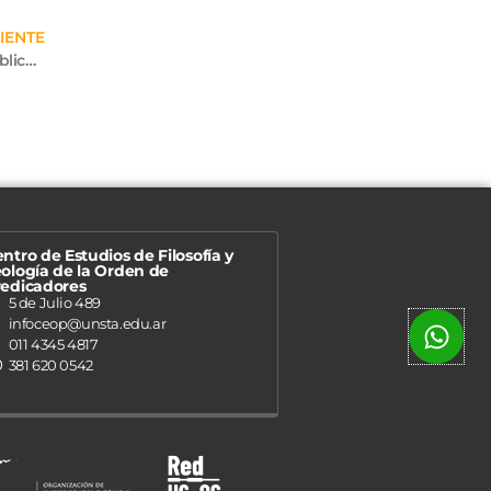
IENTE
Gran Éxito: “Semana de la Laudato Si’, a 5 años de su publicación”
ntro de Estudios de Filosofía y
ología de la Orden de
redicadores
5 de Julio 489
infoceop@unsta.edu.ar
011 4345 4817
381 620 0542