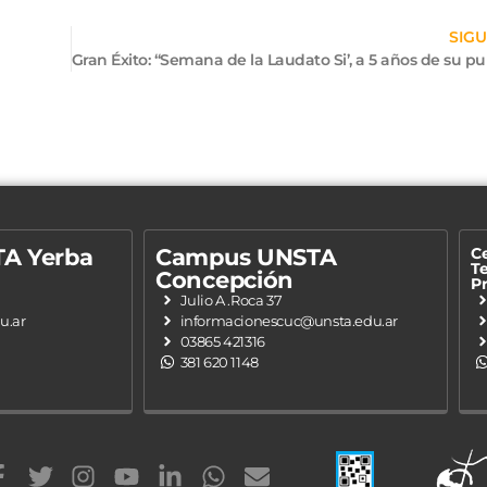
SIGU
A Yerba
Campus UNSTA
Ce
Te
Concepción
P
Julio A .Roca 37
u.ar
informacionescuc@unsta.edu.ar
03865 421316
381 620 1148