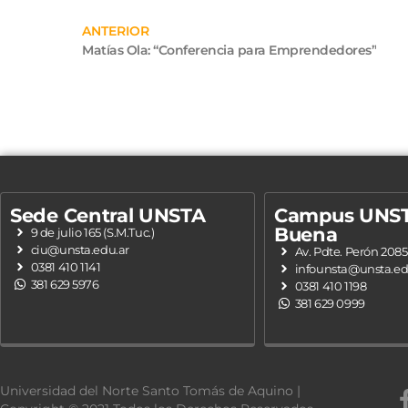
ANTERIOR
Matías Ola: “Conferencia para Emprendedores”
Sede Central UNSTA
Campus UNST
Buena
9 de julio 165 (S.M.Tuc.)
ciu@unsta.edu.ar
Av. Pdte. Perón 2085
0381 410 1141
infounsta@unsta.ed
381 629 5976
0381 410 1198
381 629 0999
Universidad del Norte Santo Tomás de Aquino |