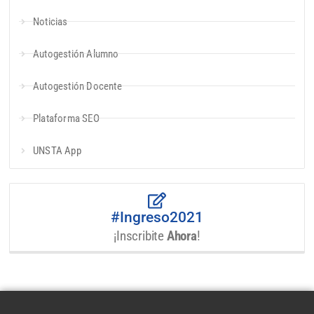
Noticias
Autogestión Alumno
Autogestión Docente
Plataforma SEO
UNSTA App
#Ingreso2021
¡Inscribite
Ahora
!