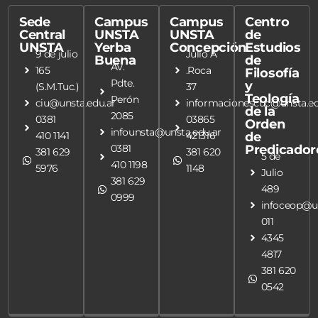
Sede
Campus
Campus
Centro
Central
UNSTA
UNSTA
de
UNSTA
Yerba
Concepción
Estudios
9 de julio
Julio A
Buena
de
Av.
165
.Roca
Filosofía
Pdte.
y
(S.M.Tuc.)
37
Teología
Perón
ciu@unsta.edu.ar
informacionescuc@unsta.ed
de la
2085
0381
03865
Orden
infounsta@unsta.edu.ar
410 1141
421316
de
0381
Predicador
381 629
381 620
5 de
410 1198
5976
1148
Julio
381 629
489
0999
infoceop@un
011
4345
4817
381 620
0542