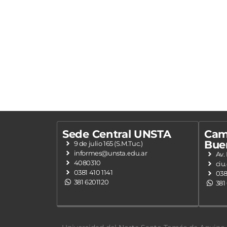
Sede Central UNSTA
Cam
Bue
9 de julio 165 (S.M.Tuc.)
informes@unsta.edu.ar
Av.
4080310
ciu
0381 410 1141
038
381 6201120
381