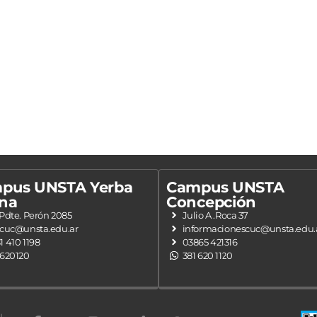
pus UNSTA Yerba
Campus UNSTA
na
Concepción
 Pdte. Perón 2085
Julio A .Roca 37
.cuc@unsta.edu.ar
informacionescuc@unsta.edu.
1 410 1198
03865 421316
 620120
381 620 1120