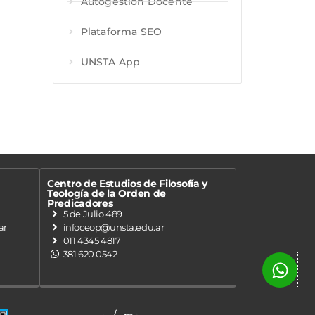
Autogestión Docente
Plataforma SEO
UNSTA App
Centro de Estudios de Filosofía y
Teología de la Orden de
Predicadores
5 de Julio 489
ar
infoceop@unsta.edu.ar
011 4345 4817
381 620 0542