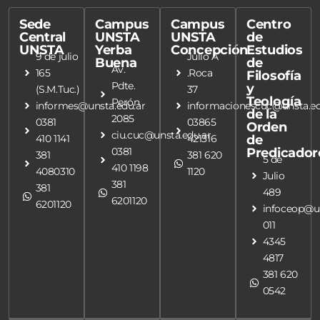
Sede
Campus
Campus
Centro
Central
UNSTA
UNSTA
de
UNSTA
Yerba
Concepción
Estudios
9 de julio
Julio A
Buena
de
Av.
165
.Roca
Filosofía
Pdte.
y
(S.M.Tuc.)
37
Teología
Perón
informes@unsta.edu.ar
informacionescuc@unsta.ed
de la
2085
0381
03865
Orden
ciu.cuc@unsta.edu.ar
410 1141
421316
de
0381
Predicador
381
381 620
5 de
410 1198
4080310
1120
Julio
381
381
489
6201120
6201120
infoceop@un
011
4345
4817
381 620
0542