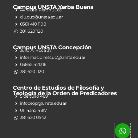
Campus UNSTA Yerba Buena
Av. Pdte. Perón 2085
ciu.cuc@unsta.edu.ar
0381 410 1198
381 6201120
Campus UNSTA Concepción
Julio A .Roca 37
informacionescuc@unsta.edu.ar
03865 421316
381 620 1120
Centro de Estudios de Filosofía y
Teología de la Orden de Predicadores
5 de Julio 489
infoceop@unsta.edu.ar
011 4345 4817
381 620 0542