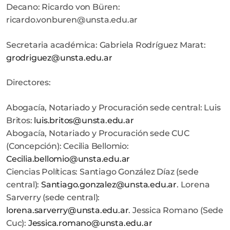
Decano: Ricardo von Büren:
ricardo.vonburen@unsta.edu.ar
Secretaria académica: Gabriela Rodríguez Marat:
grodriguez@unsta.edu.ar
Directores:
Abogacía, Notariado y Procuración sede central: Luis
Britos:
luis.britos@unsta.edu.ar
Abogacía, Notariado y Procuración sede CUC
(Concepción): Cecilia Bellomio:
Cecilia.bellomio@unsta.edu.ar
Ciencias Políticas: Santiago González Díaz (sede
central):
Santiago.gonzalez@unsta.edu.ar
. Lorena
Sarverry (sede central):
lorena.sarverry@unsta.edu.ar
. Jessica Romano (Sede
Cuc):
Jessica.romano@unsta.edu.ar