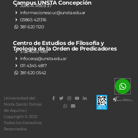
Campus UNSTA Concepción
Julio A .Roca 37
informacionescuc@unsta.edu.ar
03865 421316
381 620 1120
Centro de Estudios de Filosofía y
Teología de la Orden de Predicadores
5 de Julio 489
infoceop@unsta.edu.ar
011 4345 4817
381 620 0542
Universidad del
Norte Santo Tomás
de Aquino |
Copyright © 2021
Todos los Derechos
Reservados.