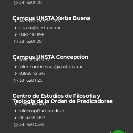
381 6201120
Campus UNSTA Yerba Buena
Av. Pdte. Perón 2085
ciu.cuc@unsta.edu.ar
0381 410 1198
381 6201120
Campus UNSTA Concepción
Julio A .Roca 37
informacionescuc@unsta.edu.ar
03865 421316
381 620 1120
Centro de Estudios de Filosofía y
Teología de la Orden de Predicadores
5 de Julio 489
infoceop@unsta.edu.ar
011 4345 4817
381 620 0542