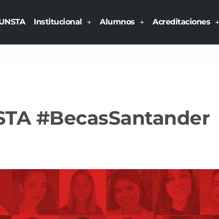
UNSTA
Institucional
Alumnos
Acreditaciones
STA #BecasSantander